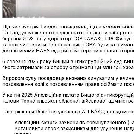
Під час зустрічі Гайдук повідомив, що в умовах воєн
Та Гайдук може його переконати погасити заборгова
березня 2023 рогу директор ТОВ «АВАКС ПРОФ» зустрі
та інші чиновники Тернопільської ОВА були затриман
детективами НАБУ відкрито матеріали справи сторон
6 березня 2025 року Вищий антикорупційний суд виніс
якого затримали за спробу отримати 1,8 млн грн хабар
Вироком суду посадовця визнано винуватим у вчиненні
позбавлення волі з позбавленням права обіймати пос
У квітні 2025 Апеляційна палата Вищого антикорупцій
голови Тернопільської обласної військової адміністрац
Таке рішення 15 квітня ухвалила АП ВАКС, повідомляє 
Апеляційні скарги захисників обвинуваченого (Г
Встановити строк захисникам для усунення недолі