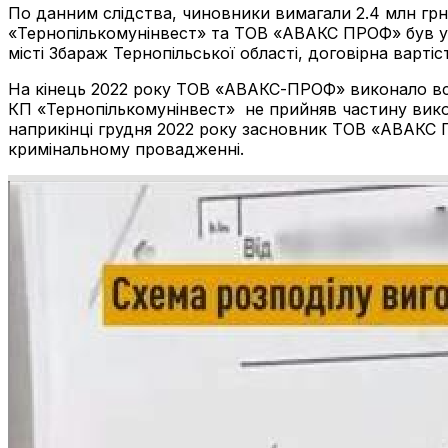
По данним слідства, чиновники вимагали 2.4 млн гр
«Тернопількомунінвест» та ТОВ «АВАКС ПРОФ» був ук
місті Збараж Тернопільської області, договірна варті
На кінець 2022 року ТОВ «АВАКС-ПРОФ» виконало всі 
КП «Тернопількомунінвест» не прийняв частину викона
наприкінці грудня 2022 року засновник ТОВ «АВАКС 
кримінальному провадженні.