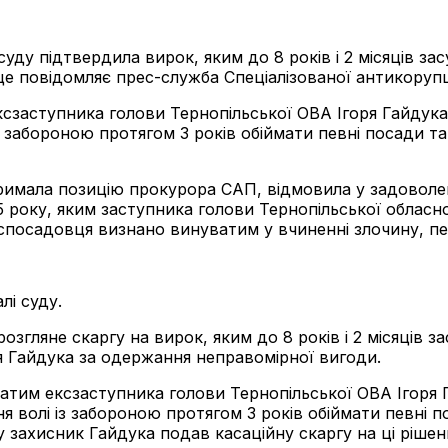
уду підтвердила вирок, яким до 8 років і 2 місяців з
о це повідомляє прес-служба Спеціалізованої антикоруп
сзаступника голови Тернопільської ОВА Ігоря Гайдука 
із забороною протягом 3 років обіймати певні посади та
тримала позицію прокурора САП, відмовила у задоволен
 року, яким заступника голови Тернопільської обласної
спосадовця визнано винуватим у вчиненні злочину, пер
лі суду.
озгляне скаргу на вирок, яким до 8 років і 2 місяців 
оря Гайдука за одержання неправомірної вигоди.
тим ексзаступника голови Тернопільської ОВА Ігоря Г
ня волі із забороною протягом 3 років обіймати певні п
 захисник Гайдука подав касаційну скаргу на ці рішен