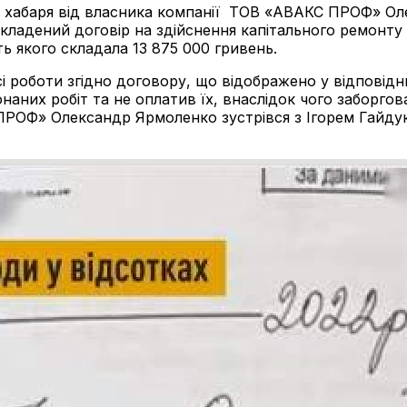
н хабаря від власника компанії ТОВ «АВАКС ПРОФ» Ол
ладений договір на здійснення капітального ремонту 
сть якого складала 13 875 000 гривень.
роботи згідно договору, що відображено у відповідни
них робіт та не оплатив їх, внаслідок чого заборгован
ПРОФ» Олександр Ярмоленко зустрівся з Ігорем Гайдук