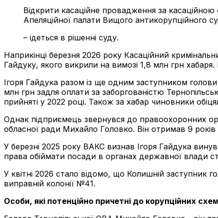
Відкрити касаційне провадження за касаційною 
Апеляційної палати Вищого антикорупційного суд
– ідеться в рішенні суду.
Наприкінці березня 2026 року Касаційний криміналь
Гайдуку, якого викрили на вимозі 1,8 млн грн хабаря
Ігоря Гайдука разом із ще одним заступником голови
млн грн задля оплати за заборгованістю Тернопільськ
прийняті у 2022 році. Також за хабар чиновники обі
Однак підприємець звернувся до правоохоронних орга
обласної ради Михайло Головко. Він отримав 9 років 
У березні 2025 року ВАКС визнав Ігоря Гайдука винува
права обіймати посади в органах державної влади стр
У квітні 2026 стало відомо, що Колишній заступник го
виправній колонії №41.
Особи, які потенційно причетні до корупційних схем