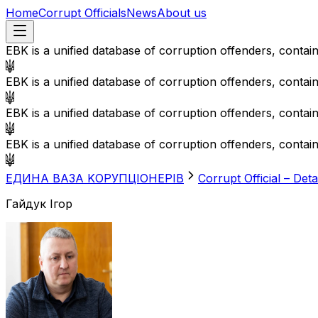
Home
Corrupt Officials
News
About us
EBK is a unified database of corruption offenders, contai
EBK is a unified database of corruption offenders, contai
EBK is a unified database of corruption offenders, contai
EBK is a unified database of corruption offenders, contai
EДИНА BАЗА KОРУПЦІОНЕРІВ
Corrupt Official – Deta
Гайдук Ігор