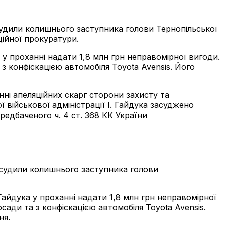
асудили колишнього заступника голови Тернопільської
ційної прокуратури.
у проханні надати 1,8 млн грн неправомірної вигоди.
 з конфіскацією автомобіля Toyota Avensis. Його
ні апеляційних скарг сторони захисту та
 військової адміністрації І. Гайдука засуджено
едбаченого ч. 4 ст. 368 КК України
засудили колишнього заступника голови
айдука у проханні надати 1,8 млн грн неправомірної
осади та з конфіскацією автомобіля Toyota Avensis.
ня.