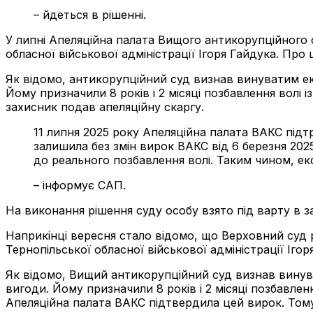
– йдеться в рішенні.
У липні Апеляційна палата Вищого антикорупційного с
обласної військової адміністрації Ігоря Гайдука. Пр
Як відомо, антикорупційний суд визнав винуватим ек
Йому призначили 8 років і 2 місяці позбавлення волі 
захисник подав апеляційну скаргу.
11 липня 2025 року Апеляційна палата ВАКС під
залишила без змін вирок ВАКС від 6 березня 2025
до реального позбавлення волі. Таким чином, ек
– інформує САП.
На виконання рішення суду особу взято під варту в за
Наприкінці вересня стало відомо, що Верховний суд р
Тернопільської обласної військової адміністрації Іг
Як відомо, Вищий антикорупційний суд визнав винува
вигоди. Йому призначили 8 років і 2 місяці позбавлен
Апеляційна палата ВАКС підтвердила цей вирок. Тому