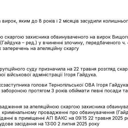
вирок, яким до 8 років і 2 місяців засудили колишньо
ю скаргою захисника обвинуваченого на вирок Вищого
айдука – ред.) у вчиненні злочину, передбаченого ч. 
 заперечень на апеляційну скаргу
пційного суду призначила на 22 травня розгляд скарги
ї військової адміністрації Ігоря Гайдука.
сзаступника голови Тернопільської ОВА Ігоря Гайдука 
із забороною протягом 3 років обіймати певні посади та
овадження за апеляційною скаргою захисника обвинува
в кримінальному провадженні про обвинувачення (Гайду
іданні в приміщенні АП ВАКС на 09:15 22 травня 2025 р
дове засідання на 13:00 2 липня 2025 року