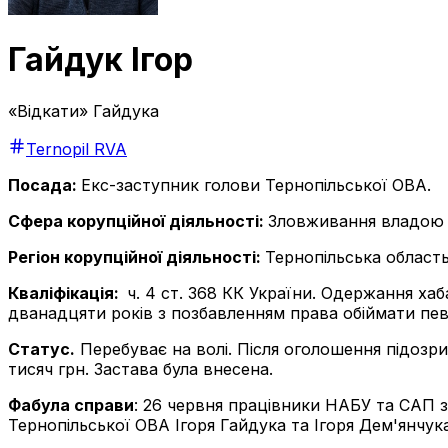
Гайдук Ігор
«Відкати» Гайдука
Ternopil RVA
Посада:
Екс-заступник голови Тернопільської ОВА.
Сфера корупційної діяльності:
Зловживання владою 
Регіон корупційної діяльності:
Тернопільська област
Кваліфікація:
ч. 4 ст. 368 КК України. Одержання хаб
дванадцяти років з позбавленням права обіймати певн
Статус.
Перебуває на волі. Після оголошення підозри
тисяч грн. Застава була внесена.
Фабула справи
: 26 червня працівники НАБУ та САП 
Тернопільської ОВА Ігоря Гайдука та Ігоря Дем'янчука