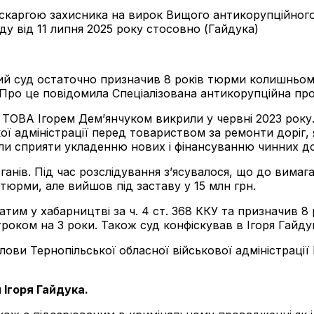
скаргою захисника на вирок Вищого антикорупційного 
у від 11 липня 2025 року стосовно (Гайдука)
ний суд остаточно призначив 8 років тюрми колишньом
. Про це повідомила Спеціалізована антикорупційна пр
 ТОВА Ігорем Дем’янчуком викрили у червні 2023 року
ої адміністрації перед товариством за ремонти доріг, 
цяли сприяти укладенню нових і фінансуванню чинних д
нів. Під час розслідування з’ясувалося, що до вимага
тюрми, але вийшов під заставу у 15 млн грн.
тим у хабарництві за ч. 4 ст. 368 ККУ та призначив 8 
оком на 3 роки. Також суд конфіскував в Ігоря Гайдук
лови Тернопільської обласної військової адміністраці
 Ігоря Гайдука.