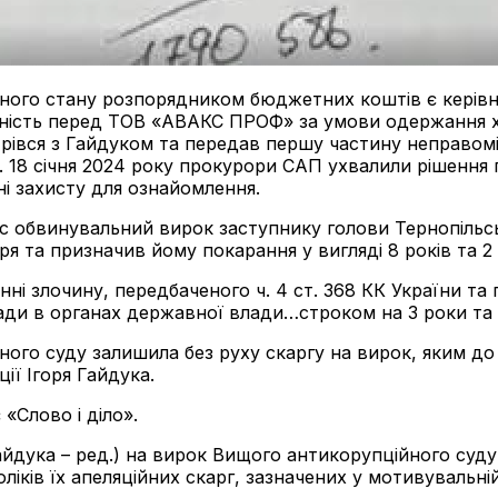
ного стану розпорядником бюджетних коштів є керівник
ність перед ТОВ «АВАКС ПРОФ» за умови одержання хаб
вся з Гайдуком та передав першу частину неправомірно
і. 18 січня 2024 року прокурори САП ухвалили рішення
і захисту для ознайомлення.
 обвинувальний вирок заступнику голови Тернопільськ
я та призначив йому покарання у вигляді 8 років та 2 
 злочину, передбаченого ч. 4 ст. 368 КК України та п
ади в органах державної влади…строком на 3 роки та з
ного суду залишила без руху скаргу на вирок, яким до 
ії Ігоря Гайдука.
«Слово і діло».
айдука – ред.) на вирок Вищого антикорупційного суду
ків їх апеляційних скарг, зазначених у мотивувальній 