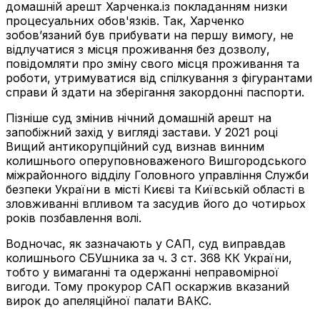
домашній арешт Харченка.із покладанням низки
процесуальних обов'язків. Так, Харченко
зобов’язаний був прибувати на першу вимогу, не
відлучатися з місця проживання без дозволу,
повідомляти про зміну свого місця проживання та
роботи, утримуватися від спілкування з фігурантами
справи й здати на зберігання закордонні паспорти.
Пізніше суд змінив нічний домашній арешт на
запобіжний захід у вигляді застави. У 2021 році
Вищий антикорупційний суд визнав винним
колишнього оперуповноваженого Вишгородського
міжрайонного відділу Головного управління Служби
безпеки України в місті Києві та Київській області в
зловживанні впливом та засудив його до чотирьох
років позбавлення волі.
Водночас, як зазначають у САП, суд виправдав
колишнього СБУшника за ч. 3 ст. 368 КК України,
тобто у вимаганні та одержанні неправомірної
вигоди. Тому прокурор САП оскаржив вказаний
вирок до апеляційної палати ВАКС.