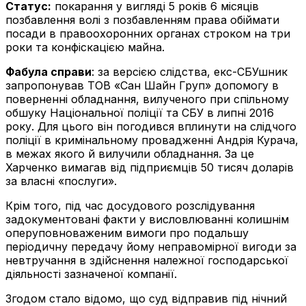
Статус:
покарання у вигляді 5 років 6 місяців
позбавлення волі з позбавленням права обіймати
посади в правоохоронних органах строком на три
роки та конфіскацією майна.
Фабула справи
: за версією слідства, екс-СБУшник
запропонував ТОВ «Сан Шайн Груп» допомогу в
поверненні обладнання, вилученого при спільному
обшуку Національної поліції та СБУ в липні 2016
року. Для цього він погодився вплинути на слідчого
поліції в кримінальному провадженні Андрія Курача,
в межах якого й вилучили обладнання. За це
Харченко вимагав від підприємців 50 тисяч доларів
за власні «послуги».
Крім того, під час досудового розслідування
задокументовані факти у висловлюванні колишнім
оперуповноваженим вимоги про подальшу
періодичну передачу йому неправомірної вигоди за
невтручання в здійснення належної господарської
діяльності зазначеної компанії.
Згодом стало відомо, що суд відправив під нічний