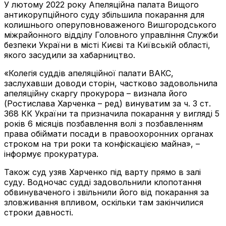
У лютому 2022 року Апеляційна палата Вищого
антикорупційного суду збільшила покарання для
колишнього оперуповноваженого Вишгородського
міжрайонного відділу Головного управління Служби
безпеки України в місті Києві та Київській області,
якого засудили за хабарництво.
«Колегія суддів апеляційної палати ВАКС,
заслухавши доводи сторін, частково задовольнила
апеляційну скаргу прокурора – визнала його
(Ростислава Харченка – ред) винуватим за ч. 3 ст.
368 КК України та призначила покарання у вигляді 5
років 6 місяців позбавлення волі з позбавленням
права обіймати посади в правоохоронних органах
строком на три роки та конфіскацією майна», –
інформує прокуратура.
Також суд узяв Харченко під варту прямо в залі
суду. Водночас судді задовольнили клопотання
обвинуваченого і звільнили його від покарання за
зловживання впливом, оскільки там закінчилися
строки давності.