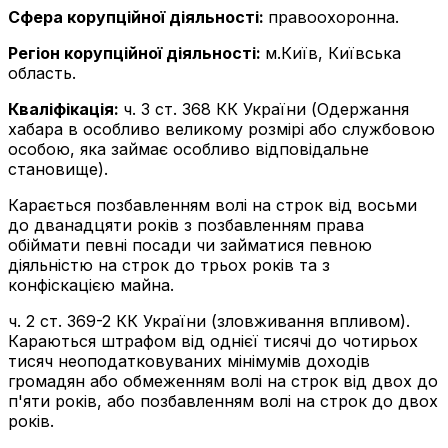
Сфера корупційної діяльності:
правоохоронна.
Регіон корупційної діяльності:
м.Київ, Київська
область.
Кваліфікація:
ч. 3 ст. 368 КК України (Одержання
хабара в особливо великому розмірі або службовою
особою, яка займає особливо відповідальне
становище).
Карається позбавленням волі на строк від восьми
до дванадцяти років з позбавленням права
обіймати певні посади чи займатися певною
діяльністю на строк до трьох років та з
конфіскацією майна.
ч. 2 ст. 369-2 КК України (зловживання впливом).
Караються штрафом від однієї тисячі до чотирьох
тисяч неоподатковуваних мінімумів доходів
громадян або обмеженням волі на строк від двох до
п'яти років, або позбавленням волі на строк до двох
років.