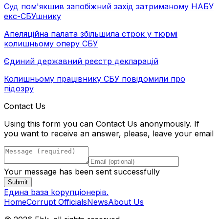
Суд пом'якшив запобіжний захід затриманому НАБУ
екс-СБУшнику
Апеляційна палата збільшила строк у тюрмі
колишньому оперу СБУ
Єдиний державний реєстр декларацій
Колишньому працівнику СБУ повідомили про
підозру
Contact Us
Using this form you can Contact Us anonymously. If
you want to receive an answer, please, leave your email
Your message has been sent successfully
Submit
Eдина bаза kорупціонерів
.
Home
Corrupt Officials
News
About Us