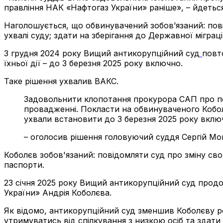
правління НАК «Нафтогаз України» раніше», – йдеться
Наголошується, що обвинувачений зобов’язаний: пові
ухвалі суду; здати на зберігання до Державної міграц
3 грудня 2024 року Вищий антикорупційний суд
повт
їхньої дії – до 3 березня 2025 року включно.
Таке рішення ухвалив ВАКС.
Задовольнити клопотання прокурора САП про п
провадженні. Покласти на обвинуваченого Кобол
ухвали встановити до 3 березня 2025 року вклю
– оголосив рішення головуючий суддя Сергій Мо
Коболєв зобов'язаний: повідомляти суд про зміну свог
паспорти.
23 січня 2025 року Вищий антикорупційний суд продо
України» Андрія Коболєва.
Як відомо, антикорупційний суд зменшив Коболєву роз
утримуватись від спілкування з низкою осіб та здат