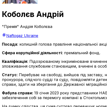
Коболєв Андрій
"Премія" Андрія Коболєва
Naftogaz Ukraine
Посада
: колишній голова правління національної акц
Сфера корупційної діяльності
: преміальний фонд.
Кваліфікація
: Підозрюваному інкриміноване вчинення
зловживання службовим становищем, вчинені в особл
Статус
: Перебуває на свободі, вийшов під заставу,
прокурора, слідчого судді та суду, повідомляти дете
справи, здати на зберігання до Державної міграційної
Фабула справи:
19 січня 2023 року представники НА
забезпечення собі за перемогу компанії в Стокгольмс
На думку слідства, ця сума суттєво перевищує норма