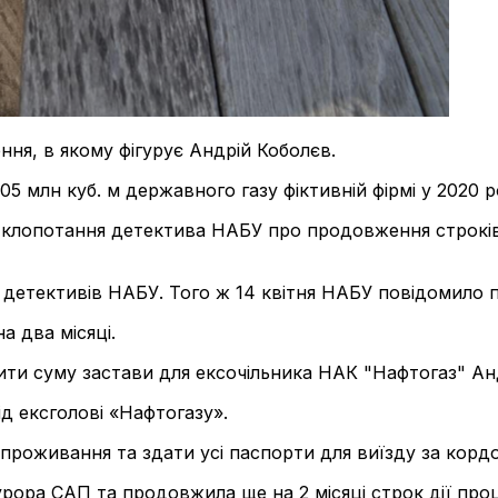
ня, в якому фігурує Андрій Коболєв.
 млн куб. м державного газу фіктивній фірмі у 2020 р
ні клопотання детектива НАБУ про продовження строк
 детективів НАБУ. Того ж 14 квітня НАБУ повідомило 
а два місяці.
ти суму застави для ексочільника НАК "Нафтогаз" Андр
д ексголові «Нафтогазу».
проживання та здати усі паспорти для виїзду за кордо
рора САП та продовжила ще на 2 місяці строк дії проц