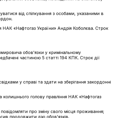
уватися від спілкування з особами, указаними в
ордон.
я НАК «Нафтогаз України» Андрія Коболєва. Строк
мировича обов'язки у кримінальному
дбачені частиною 5 статті 194 КПК. Строк дії
відками у справі та здати на зберігання закордонні
 на колишнього голову правління НАК «Нафтогаз
: повідомляти про зміну свого місця проживання;
осив продовжити дію обов'язків.