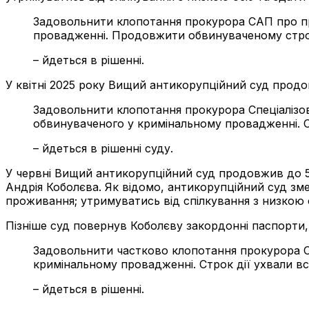
Задовольнити клопотання прокурора САП про про
провадженні. Продовжити обвинуваченому строк 
– йдеться в рішенні.
У квітні 2025 року Вищий антикорупційний суд продов
Задовольнити клопотання прокурора Спеціалізов
обвинуваченого у кримінальному провадженні. С
– йдеться в рішенні суду.
У червні Вищий антикорупційний суд продовжив до 5 
Андрія Коболєва. Як відомо, антикорупційний суд зме
проживання; утримуватись від спілкування з низкою о
Пізніше суд повернув Коболєву закордонні паспорти
Задовольнити частково клопотання прокурора СА
кримінальному провадженні. Строк дії ухвали в
– йдеться в рішенні.