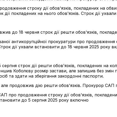
довження строку дії обов'язків, покладених на обвин
дії покладених на нього обов'язків. Строк дії ухвал
жив до 18 червня строк дії решти обов'язків, покладе
аної антикорупційної прокуратури про продовження ст
трок дії ухвали встановити до 18 червня 2025 року в
серпня строк дії решти обов'язків, покладених на ко
ншив Коболєву розмір застави, але залишив без змін пе
сіб та здати на зберігання закордонні паспорти.
, але продовжив дію решти обов'язків. Прокурор САП 
П про продовження строку дії обов'язків, покладених
становити до 5 серпня 2025 року включно