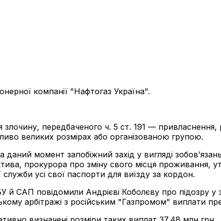
іонерної компанії "Нафтогаз Україна".
 злочину, передбаченого ч. 5 ст. 191 — привласнення
иво великих розмірах або організованою групою.
 на даний момент запобіжний захід у вигляді зобов’яз
ктива, прокурора про зміну свого місця проживання, у
 служби усі свої паспорти для виїзду за кордон.
БУ й САП повідомили Андрієві Коболєву про підозру у
ькому арбітражі з російським "Газпромом" виплати пре
тивно визначені розміри таких виплат 37,48 млн грн.