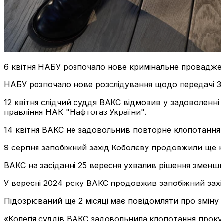
6 квітня НАБУ розпочало нове кримінальне проваджен
НАБУ розпочало нове розслідування щодо передачі 305
12 квітня слідчий суддя ВАКС відмовив у задоволен
правління НАК "Нафтогаз України".
14 квітня ВАКС не задовольнив повторне клопотання
9 серпня запобіжний захід Коболєву продовжили ще н
ВАКС на засіданні 25 вересня ухвалив рішення зменши
У вересні 2024 року ВАКС продовжив запобіжний захі
Підозрюваний ще 2 місяці має повідомляти про зміну 
«Колегія суддів ВАКС задовольнила клопотання проку