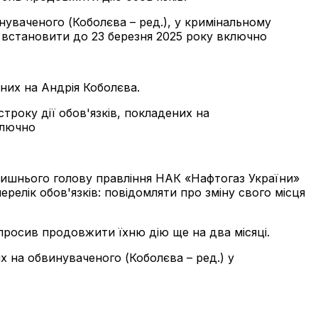
уваченого (Коболєва – ред.), у кримінальному
и встановити до 23 березня 2025 року включно
них на Андрія Коболєва.
року дії обов'язків, покладених на
ключно
лишнього голову правління НАК «Нафтогаз України»
релік обов'язків: повідомляти про зміну свого місця
просив продовжити їхню дію ще на два місяці.
 на обвинуваченого (Коболєва – ред.) у