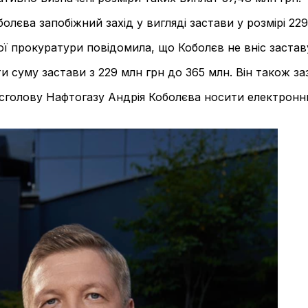
лєва запобіжний захід у вигляді застави у розмірі 229
ої прокуратури повідомила, що Коболєв не вніс застав
 суму застави з 229 млн грн до 365 млн. Він також за
сголову Нафтогазу Андрія Коболєва носити електронни