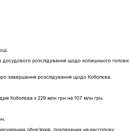
оці.
ів досудового розслідування щодо колишнього голови
про завершення розслідування щодо Коболєва.
ія Коболєва з 229 млн грн на 107 млн грн.
н.
есуальних обов’язків, покладених на ексголову