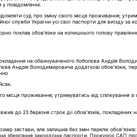
 у повідомленні.
домляти суд про зміну свого місця проживання; утрим
ійної служби України усі свої паспорти для виїзду за к
орно поклав обов’язки на колишнього голову правлінн
окладення на обвинуваченого Коболєва Андрія Володи
єва Андрія Володимировича додаткові обов'язки, пере
чно
йсак.
о місця проживання; утримуватись від спілкування зі с
вжив до 23 березня строк дії обов'язків, покладених
мір застави, але залишив без змін перелік обов'язків
и на зберігання закордонні паспорти. Прокурор САП пр