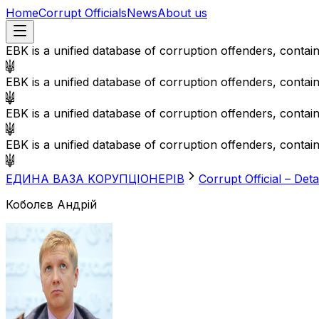
Home
Corrupt Officials
News
About us
EBK is a unified database of corruption offenders, contai
EBK is a unified database of corruption offenders, contai
EBK is a unified database of corruption offenders, contai
EBK is a unified database of corruption offenders, contai
EДИНА BАЗА KОРУПЦІОНЕРІВ
Corrupt Official – Deta
Коболєв Андрій